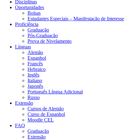
Disciplinas
Oportunidades
Bolsas
Estudantes Especiais – Manifestação de Interesse
Proficiência
Graduação
Pós-Graduação
Prova de Nivelamento
Línguas
Alemão
Espanhol
Francês
Hebraico
Inglês
Italiano
Japonês
Português Língua Adicional
Russo
Extensão
Cursos de Alemão
Curso de Espanhol
Moodle CEL
FAQ
Graduação
Extensão