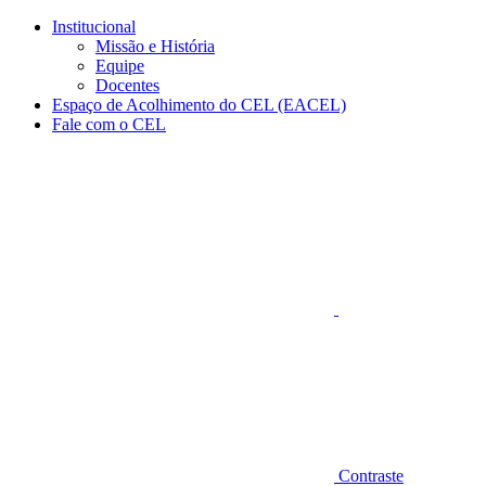
Conteúdo principal
Menu principal
Rodapé
Institucional
Missão e História
Equipe
Docentes
Espaço de Acolhimento do CEL (EACEL)
Fale com o CEL
Aumentar fonte
Contraste