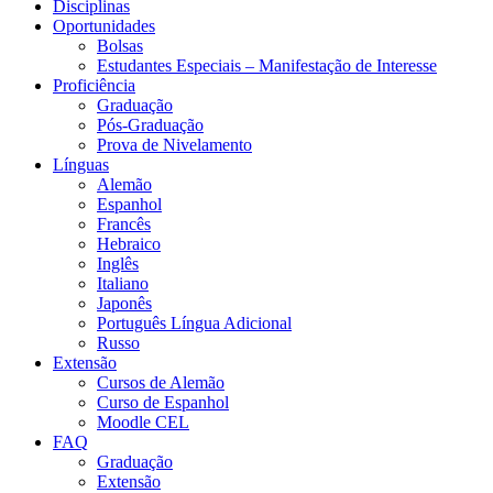
Disciplinas
Oportunidades
Bolsas
Estudantes Especiais – Manifestação de Interesse
Proficiência
Graduação
Pós-Graduação
Prova de Nivelamento
Línguas
Alemão
Espanhol
Francês
Hebraico
Inglês
Italiano
Japonês
Português Língua Adicional
Russo
Extensão
Cursos de Alemão
Curso de Espanhol
Moodle CEL
FAQ
Graduação
Extensão