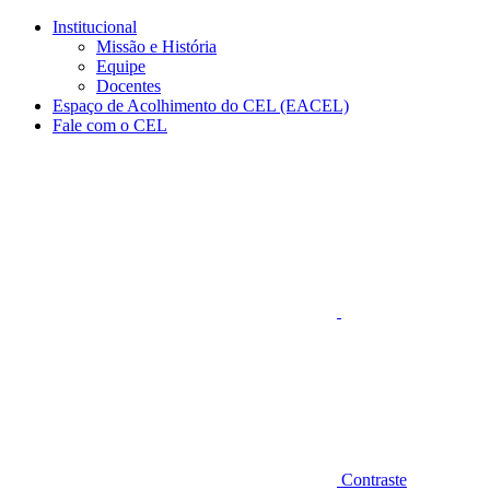
Conteúdo principal
Menu principal
Rodapé
Institucional
Missão e História
Equipe
Docentes
Espaço de Acolhimento do CEL (EACEL)
Fale com o CEL
Aumentar fonte
Contraste