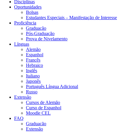
Disciplinas
Oportunidades
Bolsas
Estudantes Especiais – Manifestação de Interesse
Proficiência
Graduação
Pós-Graduação
Prova de Nivelamento
Línguas
Alemão
Espanhol
Francês
Hebraico
Inglês
Italiano
Japonês
Português Língua Adicional
Russo
Extensão
Cursos de Alemão
Curso de Espanhol
Moodle CEL
FAQ
Graduação
Extensão