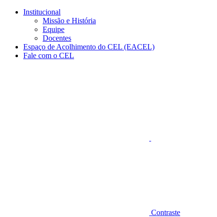
Conteúdo principal
Menu principal
Rodapé
Institucional
Missão e História
Equipe
Docentes
Espaço de Acolhimento do CEL (EACEL)
Fale com o CEL
Aumentar fonte
Contraste