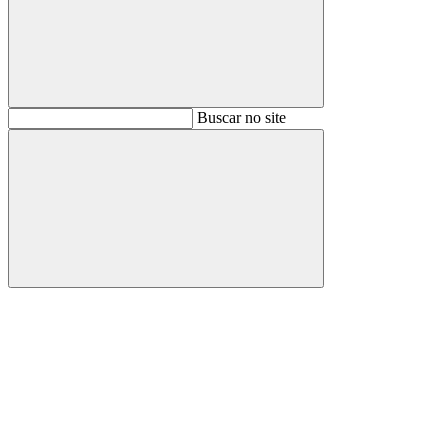
Buscar
Buscar no site
Buscar
Aumentar fonte