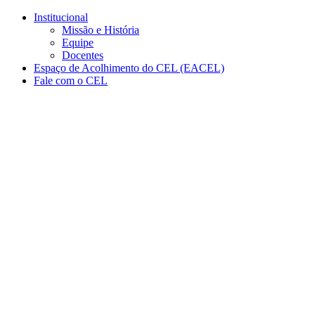
Página Inicial Centro de Ensino
Conteúdo principal
Menu principal
Rodapé
Institucional
Missão e História
Equipe
Docentes
Espaço de Acolhimento do CEL (EACEL)
Fale com o CEL
Aumentar fonte
Diminuir fonte