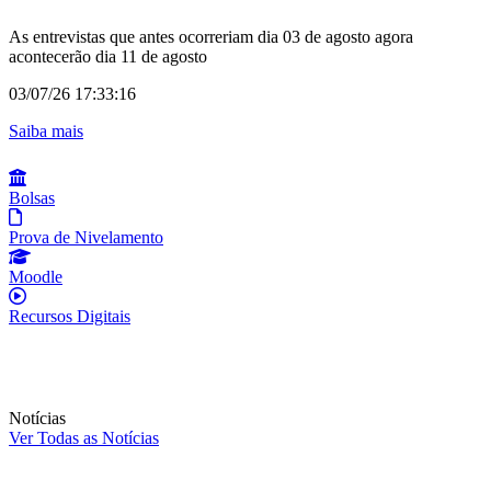
D
t
As entrevistas que antes ocorreriam dia 03 de agosto agora
acontecerão dia 11 de agosto
1
03/07/26 17:33:16
S
(link para Alteração de data: entrevistas de nivelamento pa
Saiba mais
Bolsas
Prova de Nivelamento
Moodle
Recursos Digitais
Notícias
Ver Todas as Notícias