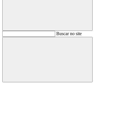
Buscar
Buscar no site
Buscar
Aumentar fonte