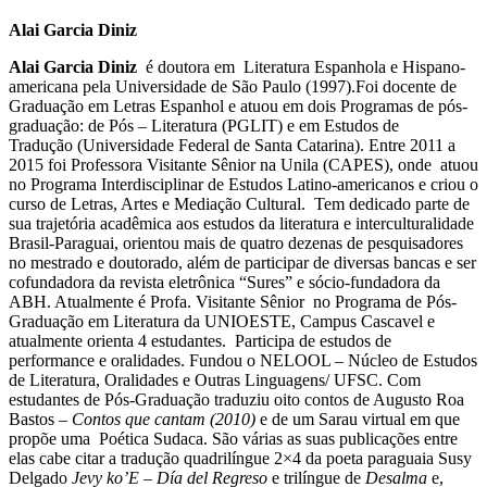
Alai Garcia Diniz
Alai Garcia Diniz
é doutora em Literatura Espanhola e Hispano-
americana pela Universidade de São Paulo (1997).Foi docente de
Graduação em Letras Espanhol e atuou em dois Programas de pós-
graduação: de Pós – Literatura (PGLIT) e em Estudos de
Tradução (Universidade Federal de Santa Catarina). Entre 2011 a
2015 foi Professora Visitante Sênior na Unila (CAPES), onde atuou
no Programa Interdisciplinar de Estudos Latino-americanos e criou o
curso de Letras, Artes e Mediação Cultural. Tem dedicado parte de
sua trajetória acadêmica aos estudos da literatura e interculturalidade
Brasil-Paraguai, orientou mais de quatro dezenas de pesquisadores
no mestrado e doutorado, além de participar de diversas bancas e ser
cofundadora da revista eletrônica “Sures” e sócio-fundadora da
ABH. Atualmente é Profa. Visitante Sênior no Programa de Pós-
Graduação em Literatura da UNIOESTE, Campus Cascavel e
atualmente orienta 4 estudantes. Participa de estudos de
performance e oralidades. Fundou o NELOOL – Núcleo de Estudos
de Literatura, Oralidades e Outras Linguagens/ UFSC. Com
estudantes de Pós-Graduação traduziu oito contos de Augusto Roa
Bastos –
Contos que cantam (2010)
e de um Sarau virtual em que
propõe uma Poética Sudaca. São várias as suas publicações entre
elas cabe citar a tradução quadrilíngue 2×4 da poeta paraguaia Susy
Delgado
Jevy ko’E – Día del Regreso
e trilíngue de
Desalma
e,