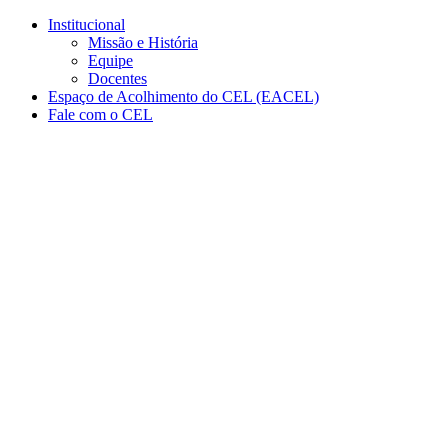
Conteúdo principal
Menu principal
Rodapé
Institucional
Missão e História
Equipe
Docentes
Espaço de Acolhimento do CEL (EACEL)
Fale com o CEL
Aumentar fonte
Diminuir fonte