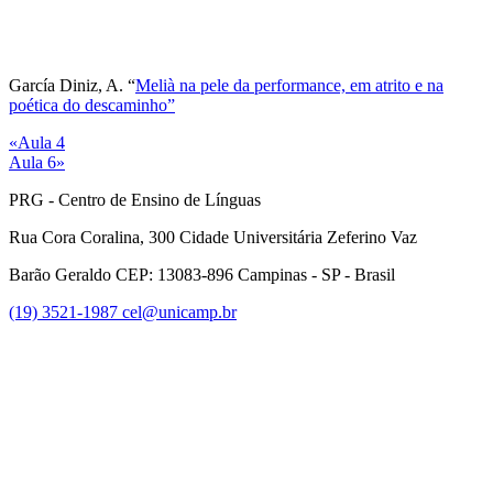
García Diniz, A. “
Melià na pele da performance, em atrito e na
poética do descaminho”
«Aula 4
Aula 6»
PRG - Centro de Ensino de Línguas
Rua Cora Coralina, 300 Cidade Universitária Zeferino Vaz
Barão Geraldo CEP: 13083-896 Campinas - SP - Brasil
(19) 3521-1987
cel@unicamp.br
Link para o Facebook