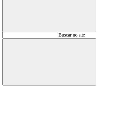
Buscar
Buscar no site
Buscar
Aumentar fonte