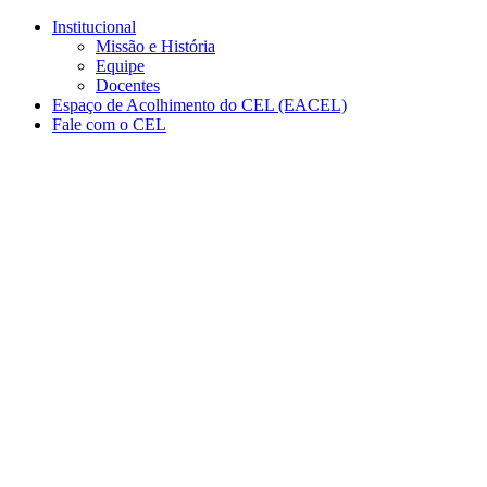
Conteúdo principal
Menu principal
Rodapé
Institucional
Missão e História
Equipe
Docentes
Espaço de Acolhimento do CEL (EACEL)
Fale com o CEL
Aumentar fonte
Diminuir fonte