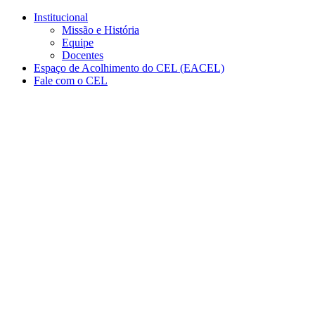
Conteúdo principal
Menu principal
Rodapé
Institucional
Missão e História
Equipe
Docentes
Espaço de Acolhimento do CEL (EACEL)
Fale com o CEL
Aumentar fonte
Diminuir fonte