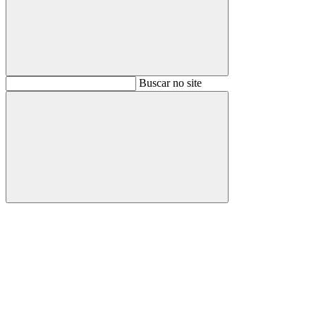
Buscar
Buscar no site
Buscar
Aumentar fonte