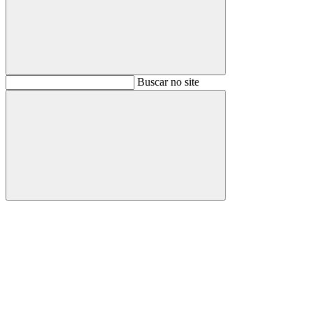
Buscar
Buscar no site
Buscar
Aumentar fonte