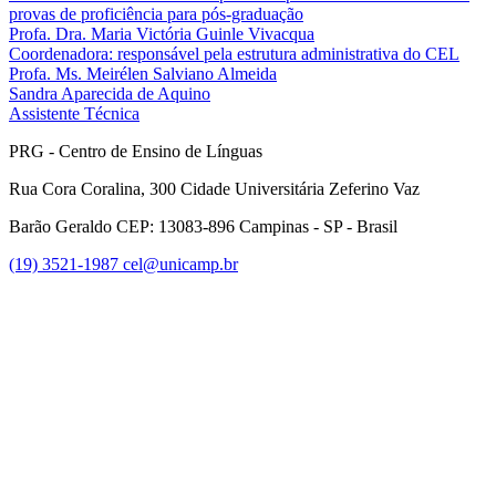
provas de proficiência para pós-graduação
Profa. Dra. Maria Victória Guinle Vivacqua
Coordenadora: responsável pela estrutura administrativa do CEL
Profa. Ms. Meirélen Salviano Almeida
Sandra Aparecida de Aquino
Assistente Técnica
PRG - Centro de Ensino de Línguas
Rua Cora Coralina, 300 Cidade Universitária Zeferino Vaz
Barão Geraldo CEP: 13083-896 Campinas - SP - Brasil
(19) 3521-1987
cel@unicamp.br
Link para o Facebook
Link para o Youtube