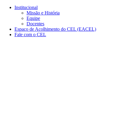
Conteúdo principal
Menu principal
Rodapé
Institucional
Missão e História
Equipe
Docentes
Espaço de Acolhimento do CEL (EACEL)
Fale com o CEL
Aumentar fonte
Diminuir fonte