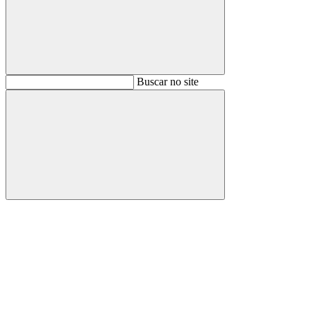
Buscar
Buscar no site
Buscar
Aumentar fonte