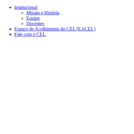
Conteúdo principal
Menu principal
Rodapé
Institucional
Missão e História
Equipe
Docentes
Espaço de Acolhimento do CEL (EACEL)
Fale com o CEL
Aumentar fonte
Diminuir fonte