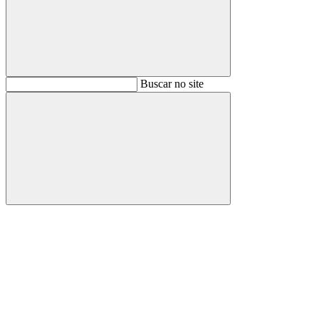
Buscar
Buscar no site
Buscar
Aumentar fonte