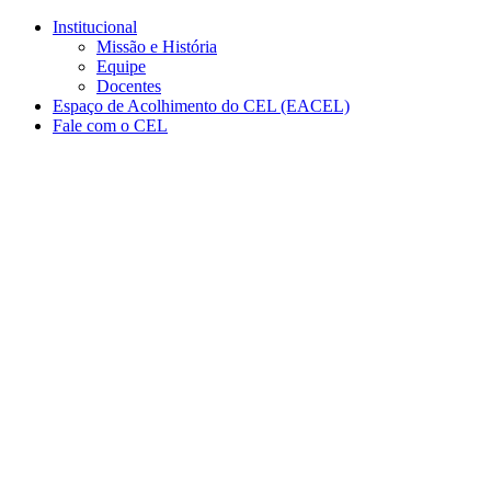
Conteúdo principal
Menu principal
Rodapé
Institucional
Missão e História
Equipe
Docentes
Espaço de Acolhimento do CEL (EACEL)
Fale com o CEL
Aumentar fonte
Diminuir fonte