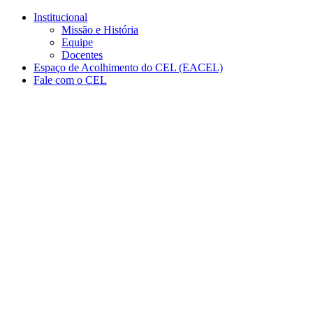
Conteúdo principal
Menu principal
Rodapé
Institucional
Missão e História
Equipe
Docentes
Espaço de Acolhimento do CEL (EACEL)
Fale com o CEL
Aumentar fonte
Diminuir fonte