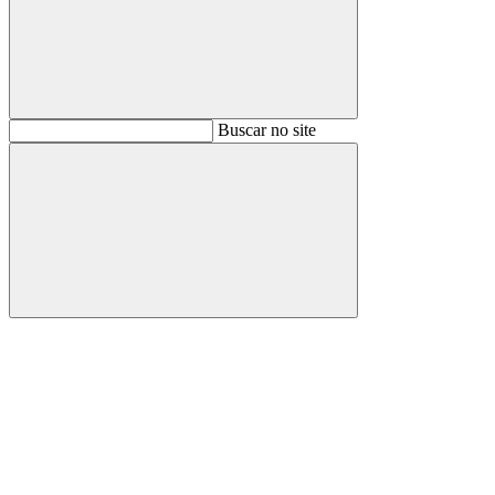
Buscar
Buscar no site
Buscar
Aumentar fonte