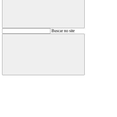
Buscar
Buscar no site
Buscar
Aumentar fonte