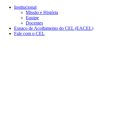
Conteúdo principal
Menu principal
Rodapé
Institucional
Missão e História
Equipe
Docentes
Espaço de Acolhimento do CEL (EACEL)
Fale com o CEL
Aumentar fonte
Diminuir fonte