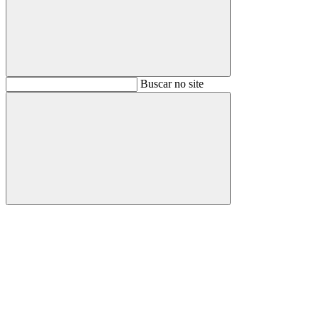
Buscar
Buscar no site
Buscar
Aumentar fonte