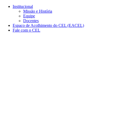
Conteúdo principal
Menu principal
Rodapé
Institucional
Missão e História
Equipe
Docentes
Espaço de Acolhimento do CEL (EACEL)
Fale com o CEL
Aumentar fonte
Diminuir fonte