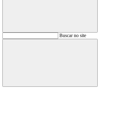
Buscar
Buscar no site
Buscar
Aumentar fonte