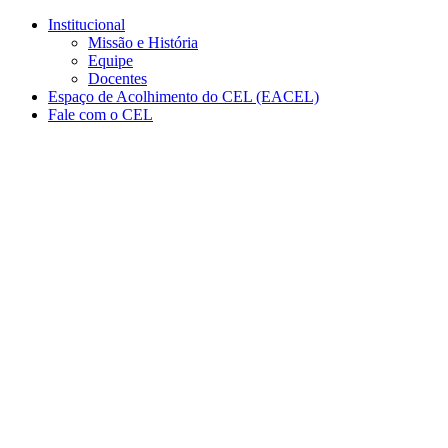
Conteúdo principal
Menu principal
Rodapé
Institucional
Missão e História
Equipe
Docentes
Espaço de Acolhimento do CEL (EACEL)
Fale com o CEL
Aumentar fonte
Diminuir fonte