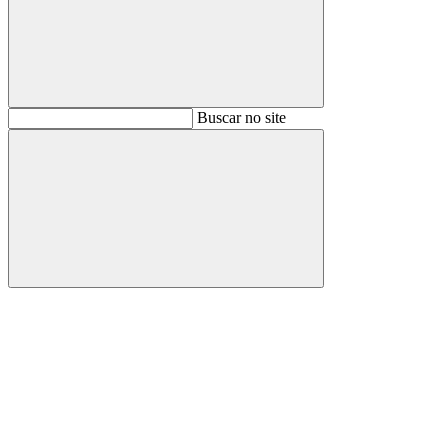
Buscar
Buscar no site
Buscar
Aumentar fonte