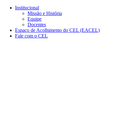
Conteúdo principal
Menu principal
Rodapé
Institucional
Missão e História
Equipe
Docentes
Espaço de Acolhimento do CEL (EACEL)
Fale com o CEL
Aumentar fonte
Diminuir fonte