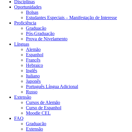
Disciplinas
Oportunidades
Bolsas
Estudantes Especiais – Manifestação de Interesse
Proficiência
Graduação
Pós-Graduação
Prova de Nivelamento
Línguas
Alemão
Espanhol
Francês
Hebraico
Inglês
Italiano
Japonês
Português Língua Adicional
Russo
Extensão
Cursos de Alemão
Curso de Espanhol
Moodle CEL
FAQ
Graduação
Extensão