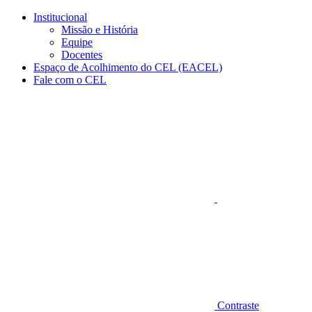
Conteúdo principal
Menu principal
Rodapé
Institucional
Missão e História
Equipe
Docentes
Espaço de Acolhimento do CEL (EACEL)
Fale com o CEL
Aumentar fonte
Contraste