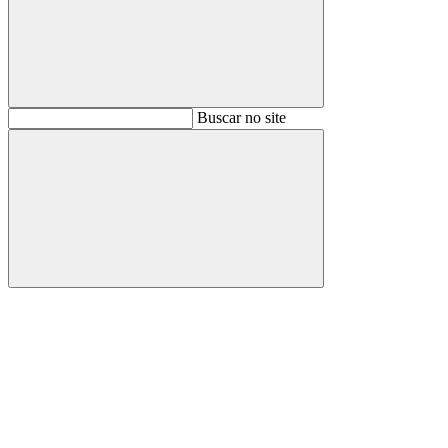
Buscar
Buscar no site
Buscar
Aumentar fonte