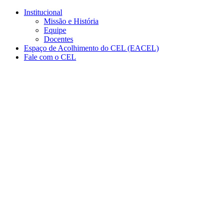
Conteúdo principal
Menu principal
Rodapé
Institucional
Missão e História
Equipe
Docentes
Espaço de Acolhimento do CEL (EACEL)
Fale com o CEL
Aumentar fonte
Diminuir fonte