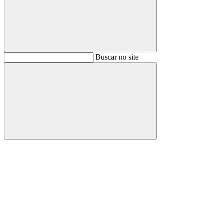
Buscar
Buscar no site
Buscar
Aumentar fonte