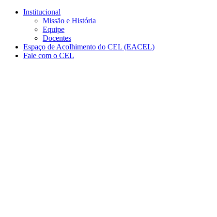
Conteúdo principal
Menu principal
Rodapé
Institucional
Missão e História
Equipe
Docentes
Espaço de Acolhimento do CEL (EACEL)
Fale com o CEL
Aumentar fonte
Diminuir fonte