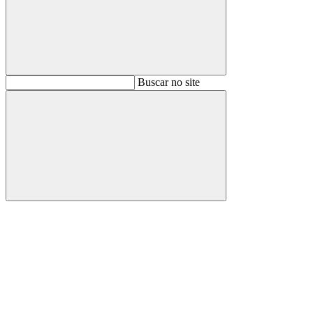
Buscar
Buscar no site
Buscar
Aumentar fonte