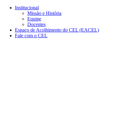
Conteúdo principal
Menu principal
Rodapé
Institucional
Missão e História
Equipe
Docentes
Espaço de Acolhimento do CEL (EACEL)
Fale com o CEL
Aumentar fonte
Diminuir fonte