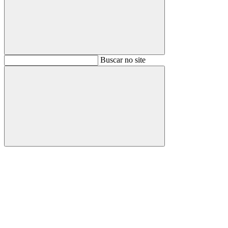
Buscar
Buscar no site
Buscar
Aumentar fonte