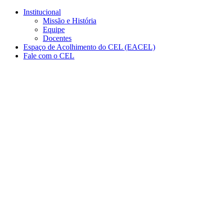
Conteúdo principal
Menu principal
Rodapé
Institucional
Missão e História
Equipe
Docentes
Espaço de Acolhimento do CEL (EACEL)
Fale com o CEL
Aumentar fonte
Diminuir fonte