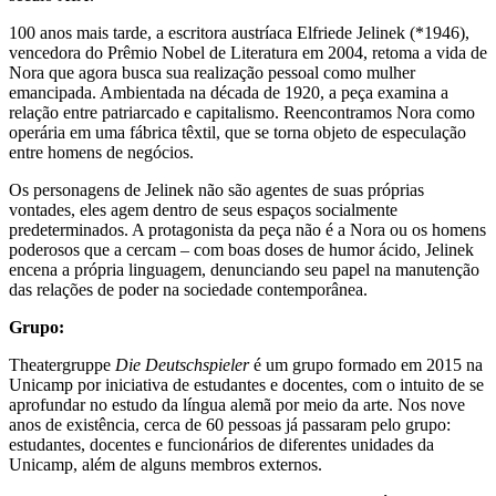
100 anos mais tarde, a escritora austríaca Elfriede Jelinek (*1946),
vencedora do Prêmio Nobel de Literatura em 2004, retoma a vida de
Nora que agora busca sua realização pessoal como mulher
emancipada. Ambientada na década de 1920, a peça examina a
relação entre patriarcado e capitalismo. Reencontramos Nora como
operária em uma fábrica têxtil, que se torna objeto de especulação
entre homens de negócios.
Os personagens de Jelinek não são agentes de suas próprias
vontades, eles agem dentro de seus espaços socialmente
predeterminados. A protagonista da peça não é a Nora ou os homens
poderosos que a cercam – com boas doses de humor ácido, Jelinek
encena a própria linguagem, denunciando seu papel na manutenção
das relações de poder na sociedade contemporânea.
Grupo:
Theatergruppe
Die Deutschspieler
é um grupo formado em 2015 na
Unicamp por iniciativa de estudantes e docentes, com o intuito de se
aprofundar no estudo da língua alemã por meio da arte. Nos nove
anos de existência, cerca de 60 pessoas já passaram pelo grupo:
estudantes, docentes e funcionários de diferentes unidades da
Unicamp, além de alguns membros externos.