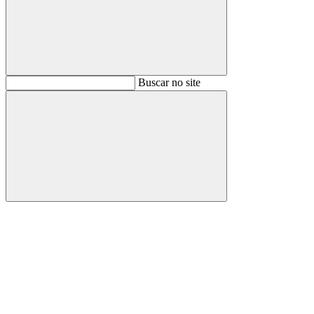
Buscar
Buscar no site
Buscar
Aumentar fonte