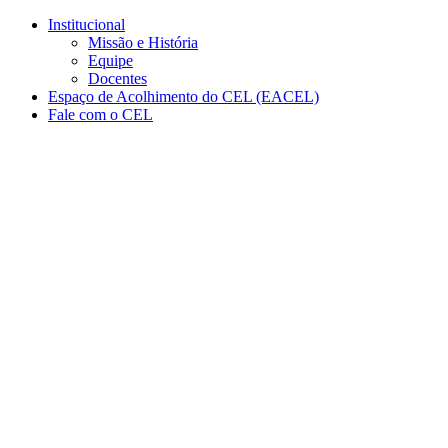
Conteúdo principal
Menu principal
Rodapé
Institucional
Missão e História
Equipe
Docentes
Espaço de Acolhimento do CEL (EACEL)
Fale com o CEL
Aumentar fonte
Diminuir fonte