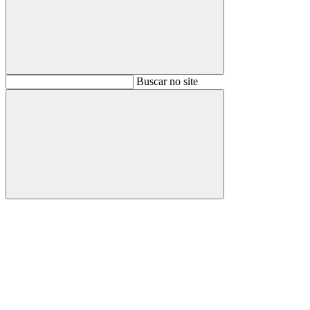
Buscar
Buscar no site
Buscar
Aumentar fonte