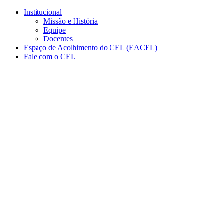
Conteúdo principal
Menu principal
Rodapé
Institucional
Missão e História
Equipe
Docentes
Espaço de Acolhimento do CEL (EACEL)
Fale com o CEL
Aumentar fonte
Diminuir fonte